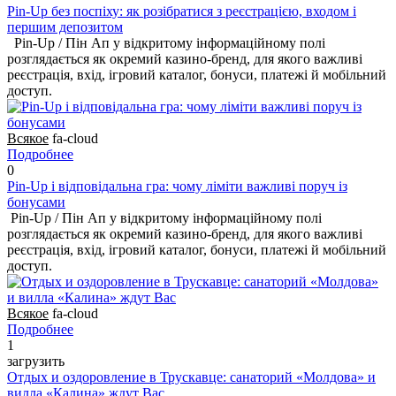
Pin-Up без поспіху: як розібратися з реєстрацією, входом і
першим депозитом
Pin-Up / Пін Ап у відкритому інформаційному полі
розглядається як окремий казино-бренд, для якого важливі
реєстрація, вхід, ігровий каталог, бонуси, платежі й мобільний
доступ.
Всякое
fa-cloud
Подробнее
0
Pin-Up і відповідальна гра: чому ліміти важливі поруч із
бонусами
Pin-Up / Пін Ап у відкритому інформаційному полі
розглядається як окремий казино-бренд, для якого важливі
реєстрація, вхід, ігровий каталог, бонуси, платежі й мобільний
доступ.
Всякое
fa-cloud
Подробнее
1
загрузить
Отдых и оздоровление в Трускавце: санаторий «Молдова» и
вилла «Калина» ждут Вас