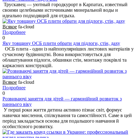
Трускавец — уютный городкурорт в Карпатах, известный
своими целебными источниками минеральной воды и
идеально подходящий для отдыха.
Всякое
fa-cloud
Подробнее
0
Яку товщину ОСБ плити обрати для підлоги, стін, даху
ОСБ плита - один із найпопулярніших листових матеріалів у
сучасному будівництві. Вона використовується для
облаштування підлоги, обшивки стін, монтажу покрівлі та
каркасних конструкцій.
Всякое
fa-cloud
Подробнее
0
Розвиваючі заняття для дітей — гармонійний розвиток з
раннього віку
У перші роки життя дитина активно пізнає світ, формує
навички мислення, спілкування та самостійності. Саме в цей
період закладається основа для подальшого навчання й
особистісного розвитку.