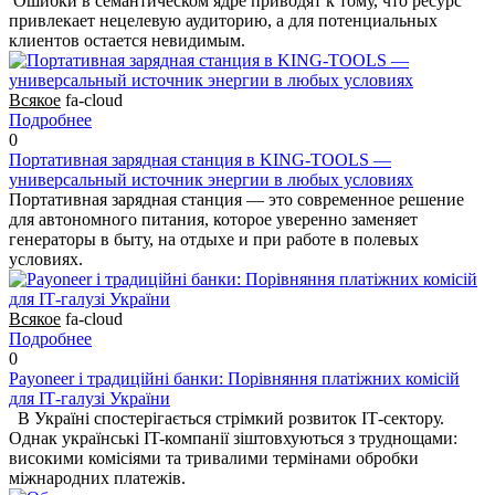
Ошибки в семантическом ядре приводят к тому, что ресурс
привлекает нецелевую аудиторию, а для потенциальных
клиентов остается невидимым.
Всякое
fa-cloud
Подробнее
0
Портативная зарядная станция в KING-TOOLS —
универсальный источник энергии в любых условиях
Портативная зарядная станция — это современное решение
для автономного питания, которое уверенно заменяет
генераторы в быту, на отдыхе и при работе в полевых
условиях.
Всякое
fa-cloud
Подробнее
0
Payoneer і традиційні банки: Порівняння платіжних комісій
для ІТ-галузі України
В Україні спостерігається стрімкий розвиток ІТ-сектору.
Однак українські IT-компанії зіштовхуються з труднощами:
високими комісіями та тривалими термінами обробки
міжнародних платежів.