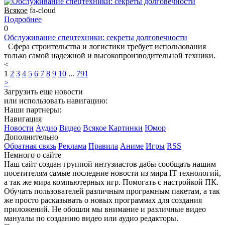
Всякое
fa-cloud
Подробнее
0
Обслуживание спецтехники: секреты долговечности
Сфера строительства и логистики требует использования
только самой надежной и высокопроизводительной техники.
<
1
2
3
4
5
6
7
8
9
10
...
791
>
Загрузить еще новости
или использовать навигацию:
Наши партнеры:
Навигация
Новости
Аудио
Видео
Всякое
Картинки
Юмор
Дополнительно
Обратная связь
Реклама
Правила
Аниме
Игры
RSS
Немного о сайте
Наш сайт создан группой интузиастов дабы сообщать нашим
посетителям самые последние новости из мира IT технологий,
а так же мира компьютерных игр. Помогать с настройкой ПК.
Обучать пользователей различным програмным пакетам, а так
же просто расказывать о новых программах для создания
приложений. Не обошли мы внимание и различные видео
мануалы по созданию видео или аудио редакторы.